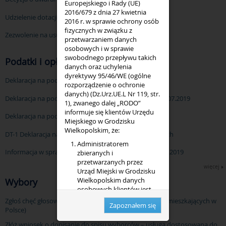
Europejskiego i Rady (UE)
2016/679 z dnia 27 kwietnia
Udzielenie dotacji z budżetu gminy/powiatu
2016 r. w sprawie ochrony osób
fizycznych w związku z
Zezwolenie na usunięcie drzew i krzewów
przetwarzaniem danych
osobowych i w sprawie
swobodnego przepływu takich
Podatki i opłaty
danych oraz uchylenia
dyrektywy 95/46/WE (ogólne
Deklaracja na podatek leśny ważna od 01.07.2019
rozporządzenie o ochronie
danych) (Dz.Urz.UE.L Nr 119, str.
Deklaracja na podatek od nieruchomości ważna od 01.07.2019
1), zwanego dalej „RODO”
informuje się klientów Urzędu
Deklaracja na podatek rolny ważna od 01.07.2019
Miejskiego w Grodzisku
Wielkopolskim, że:
DT-1 Deklaracja na podatek od środków transportowych
Administratorem
Informacja w sprawie podatku leśnego ważna od 01.07.2019
zbieranych i
przetwarzanych przez
więcej
Urząd Miejski w Grodzisku
Wielkopolskim danych
Wybory
osobowych klientów jest
Burmistrz Grodziska
Zgłoś chęć głosowania korespondencyjnego (dla osób mieszkających w
Zapoznałem się
Wielkopolskiego. Adres
Polsce)
Urzędu Miejskiego w
Złóż wniosek o dopisanie do spisu wyborców – usługa dostosowana do
Grodzisku Wielkopolskim ul.