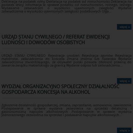
W większości przypadków
Deklaracja na podatek rolny Deklaracja na podatek od nieruchomości Deklaracja na
podatek leśny Informacja w sprawie podatku od nieruchomości, rolnego, leśnego
przetwarzanie danych
Wydawanie zaświadczeń o wysokości ujawnionych zaległości Wydanie
zaświadczenia o wysokości ujawnionych zaległości podatkowych Ulga...
osobowych wynika z
przepisów prawa, a ich
podawanie przez klienta
więcej
jest obowiązkowe.
W niektórych sprawach
URZĄD STANU CYWILNEGO / REFERAT EWIDENCJI
podawanie danych osobowych
LUDNOŚCI I DOWODÓW OSOBISTYCH
może być dobrowolne, lecz
niezbędne do realizacji celów, o
URZĄD STANU CYWILNEGO Rejestracja urodzeń Rejestracja zgonów Rejestracja
których mowa w ust. 3.
małżeństw, zaświadczenia do kościoła Zmiana imienia lub nazwiska Wydanie
zaświadczenia stwierdzającego, że obywatel polski posiada zdolność prawną do
W sytuacji dobrowolności
zawarcia związku małżeńskiego za granicą Wydanie odpisu lub zaświadczenia...
podawania danych osobowych
klienci zostaną o tym fakcie
poinformowani. Niepodanie lub
więcej
WYDZIAŁ ORGANIZACYJNO SPOŁECZNY DZIAŁALNOŚĆ
podanie niepełnych danych
GOSPODARCZA KONCESJA NA ALKOHOL
osobowych może skutkować
pozostawieniem wniosku bez
rozpatrzenia.
Zgłoszenie działalności gospodarczej, zmiana, zaprzestanie, wznowienie, zawieszenie
Postępowanie w sprawie wydania zezwolenia na sprzedaż detaliczną i
gastronomiczną napojów alkoholowych Postępowanie w sprawie wydania
jednorazowego zezwolenia na sprzedaż i podawanie napojów alkoholowych...
więcej