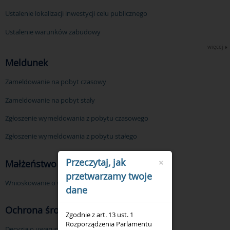
Ustalenie lokalizacji inwestycji celu publicznego
Ustalenie warunków zabudowy
więcej
Meldunek
Zameldowanie na pobyt czasowy
Zameldowanie na pobyt stały
Zgłoszenie wymeldowania z pobytu czasowego
Zgłoszenie wymeldowania z pobytu stałego
×
Przeczytaj, jak
Małżeństwo
przetwarzamy twoje
Wnioskowanie o wydanie odpisu aktu stanu cywilnego
dane
Ochrona środowiska
Zgodnie z art. 13 ust. 1
Rozporządzenia Parlamentu
Decyzja o uwarunkowaniach środowiskowych