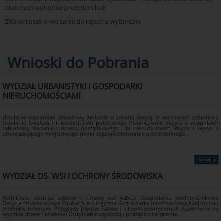
obecnych wyborów prezydenckich
Stary Rynek 1, 62-
065 Grodzisk Wielkopolski,
Złóż wniosek o wpisanie do rejestru wyborców
tel. 61 445 30 00.
Inspektorem Ochrony
Danych Osobowych Urzędu
Miejskiego w Grodzisku
Wnioski do Pobrania
Wielkopolskim jest Pani
Agnieszka Demichowicz, e-
mail:
iod@grodzisk.wlkp.pl
WYDZIAŁ URBANISTYKI I GOSPODARKI
Dane osobowe klientów
NIERUCHOMOŚCIAMI
zbierane i przetwarzane są
w celu możliwości
wykonywania przez Urząd
Ustalenie warunków zabudowy Wniosek o zmianę decyzji o warunkach zabudowy
Ustalenie lokalizacji inwestycji celu publicznego Przeniesienie decyzji o warunkach
Miejski w Grodzisku
zabudowy Nadanie numeru porządkowego dla nieruchomości Wypis i wyrys z
Wielkopolskim ustawowych
obowiązującego miejscowego planu zagospodarowania przestrzennego...
zadań publicznych,
określonych min. w ustawie
z dnia 8 marca 1990 r. o
więcej
samorządzie gminnym oraz
WYDZIAŁ DS. WSI I OCHRONY ŚRODOWISKA
w innych regulacjach.
Pozyskane od klientów
dane osobowe nie będą
Rolnictwo, obsługa sołectw i sprawy wsi Azbest Gospodarka wodno-ściekowa
udostępniane podmiotom
Decyzje środowiskowe Edukacja ekologiczna Gospodarka mieszkaniowa Nadzór nad
terenami zielonymi Przeglądy placów zabaw i siłowni zewnętrznych Zezwolenie na
innym, niż upoważnione na
wycinkę drzew i krzewów Utrzymanie czystości i porządku na terenie...