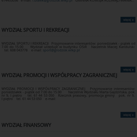
614453056 e-mail:
i.bialek@grodzisk.wlkp.pl
GMINNA KOMISJA ROZWIĄZYWANIA...
Klienci Urzędu mają prawo
dostępu do swoich danych
osobowych oraz możliwość
ich sprostowania, usunięcia
więcej
lub ograniczenia
przetwarzania oraz prawo
WYDZIAŁ SPORTU I REKREACJI
do wniesienia sprzeciwu
wobec przetwarzania.
WYDZIAŁ SPORTU I REKREACJI Przyjmowanie interesantów: poniedziałek - piątek od
Jeżeli przetwarzanie danych
7.00 do 15.00 Wydział urzęduje w budynku OSiR Naczelnik Maciej Kandulski
odbywa się na podstawie
tel. 608 043778 e-mail:
sport@grodzisk.wlkp.pl
zgody na przetwarzanie,
klienci mają prawo do
cofnięcia zgody na
więcej
przetwarzanie ich danych
WYDZIAŁ PROMOCJI I WSPÓŁPRACY ZAGRANICZNEJ
osobowych w dowolnym
momencie, bez wpływu na
zgodność z prawem
WYDZIAŁ PROMOCJI I WSPÓŁPRACY ZAGRANICZNEJ Przyjmowanie interesantów:
poniedziałek - piątek od 7.00 do 15.00 Naczelnik Wydziału Marta Gajdzińska, pok.
przetwarzania, którego
nr 9, I piętro tel. 61 44 53 050 Rzecznik prasowy, promocja gminy pok. nr 9,
I piętro tel. 61 44 53 050 e-mail:
dokonano na podstawie
zgody przed jej cofnięciem.
Klienci mają prawo
więcej
wniesienia skargi do organu
nadzorczego (Urzędu
WYDZIAŁ FINANSOWY
Ochrony Danych
Osobowych).